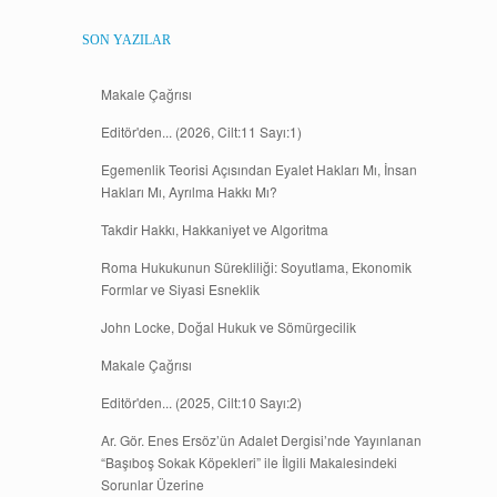
SON YAZILAR
Makale Çağrısı
Editör'den... (2026, Cilt:11 Sayı:1)
Egemenlik Teorisi Açısından Eyalet Hakları Mı, İnsan
Hakları Mı, Ayrılma Hakkı Mı?
Takdir Hakkı, Hakkaniyet ve Algoritma
Roma Hukukunun Sürekliliği: Soyutlama, Ekonomik
Formlar ve Siyasi Esneklik
John Locke, Doğal Hukuk ve Sömürgecilik
Makale Çağrısı
Editör'den... (2025, Cilt:10 Sayı:2)
Ar. Gör. Enes Ersöz’ün Adalet Dergisi’nde Yayınlanan
“Başıboş Sokak Köpekleri” ile İlgili Makalesindeki
Sorunlar Üzerine