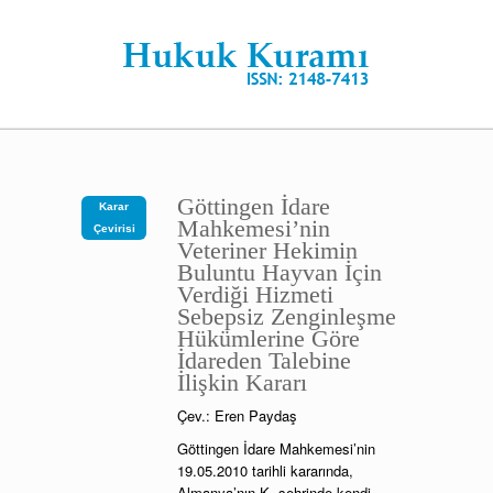
Göttingen İdare
Karar
Mahkemesi’nin
Çevirisi
Veteriner Hekimin
Buluntu Hayvan İçin
Verdiği Hizmeti
Sebepsiz Zenginleşme
Hükümlerine Göre
İdareden Talebine
İlişkin Kararı
Çev.: Eren Paydaş
Göttingen İdare Mahkemesi’nin
19.05.2010 tarihli kararında,
Almanya’nın K. şehrinde kendi